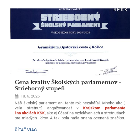
zameraného na udržateľnosť
. Nechýbalo ani zelené
OČARIL:
cestovanie, takže sme mysleli aj na našu planétu.
Sme radi, že
našim študentom môžeme ponúknuť takúto príležitosť –
získavať skúsenosti, budovať si sebavedomie a zlepšovať si
jazykové znalosti priamo v zahraničí.
👉 A dobrá správa
na záver: už teraz makáme na ďalšom ročníku
Cena kvality Školských parlamentov -
Strieborný stupeň
18. 6. 2026
Náš školský parlament ani tento rok nezaháľal. Mnoho akcií,
veľa stretnutí, angažovanosť v
Krajskom parlamente
i na akciách KSK,
ako aj účasť na vzdelávaniach a stretnutiach
pre mladých lídrov. A tak bola naša snaha ocenená značkou
kvality.
Dosiahli sme Strieborný stupeň.
Sme na seba hrdí.
Veríme, že spolu s nami aj vy ostatní. Už teraz sa tešíme
CENA
ČÍTAŤ VIAC
na ďalšie výzvy.
KVALITY
ŠKOLSKÝCH