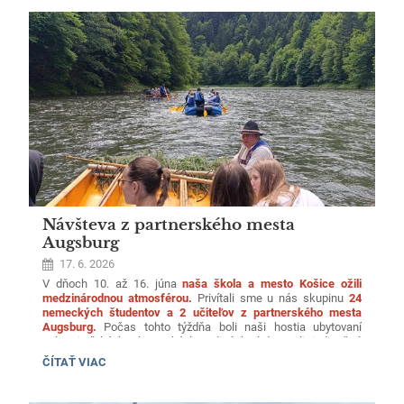
PARLAMENTOV
-
STRIEBORNÝ
STUPEŇ:
Návšteva z partnerského mesta
Augsburg
17. 6. 2026
V dňoch 10. až 16. júna
naša škola a mesto Košice ožili
medzinárodnou atmosférou.
Privítali sme u nás skupinu
24
nemeckých študentov a 2 učiteľov z partnerského mesta
Augsburg.
Počas tohto týždňa boli naši hostia ubytovaní
v hostiteľských slovenských rodinách, kde mali jedinečnú
možnosť zažiť povestnú slovenskú pohostinnosť na vlastnej
NÁVŠTEVA
ČÍTAŤ VIAC
koži a precvičiť si jazykové zručnosti.
Z
PARTNERSKÉHO
MESTA