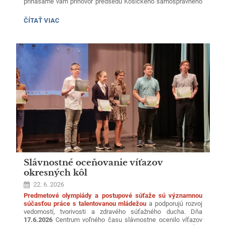
prinášame vám príhovor predsedu Košického samosprávneho
kraja
Rastislava Trnku
k ukončeniu školského roka.
PRÍHOVOR
ČÍTAŤ VIAC
Príhovor si môžete vypočuť v priloženej zvukovej nahrávke.
PREDSEDU
KOŠICKÉHO
Prajeme Vám všetkým úspešný koniec roka a príjemné prežitie
SAMOSPRÁVNEHO
KRAJA:
letných prázdnin.
Slávnostné oceňovanie víťazov
okresných kôl
22. 6. 2026
Predmetové olympiády a postupové súťaže sú významnou
súčasťou práce s talentovanou mládežou
a podporujú rozvoj
vedomostí, tvorivosti a zdravého súťažného ducha. Dňa
17.6.2026
Centrum voľného času slávnostne ocenilo víťazov