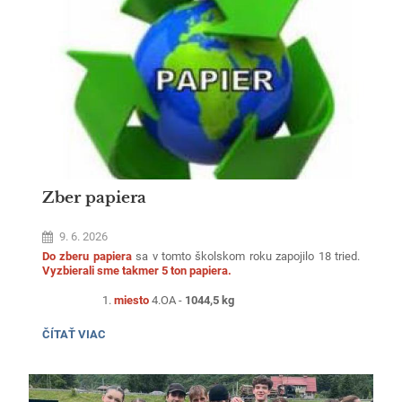
SKÚSENOSTÍ
sme si naplno vychutnali jeho neopakovateľnú atmosféru.
A
NEZABUDNUTEĽNÝCH
SPOMIENOK:
Zber papiera
9. 6. 2026
Do zberu papiera
sa v tomto školskom roku zapojilo 18 tried.
Vyzbierali sme takmer 5 ton papiera.
miesto
4.OA -
1044,5 kg
ZBER
ČÍTAŤ VIAC
miesto
6.OA -
675 kg
PAPIERA:
miesto
1.NB -
435 kg