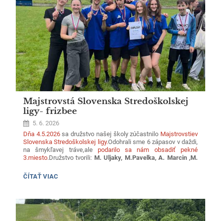
Ďakujeme všetkým, ktorým nie je ľahostajný vzťah k nášmu
životnému prostrediu. Veríme, že aj ďalšie ročníky budú
úspešné.
Majstrovstá Slovenska Stredoškolskej
ligy- frizbee
5. 6. 2026
Dňa 4.5.2026
sa družstvo našej školy zúčastnilo
Majstrovstiev
Slovenska Stredoškolskej ligy.
Odohrali sme 6 zápasov v daždi,
na šmykľavej tráve,ale
podarilo sa nám obsadiť pekné
3.miesto
.
Družstvo tvorili:
M. Uljaky, M.Pavelka, A. Marcin ,M.
Džupinka, M. Zehér, N.Fligová, T. Liptáková, D. Mocková,
D.Káľavský.
Srdečne gratulujeme.
MAJSTROVSTÁ
ČÍTAŤ VIAC
SLOVENSKA
STREDOŠKOLSKEJ
LIGY-
FRIZBEE: