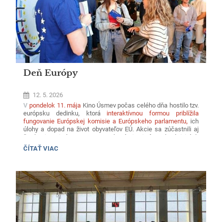
Deň Európy
12. 5. 2026
V
pondelok 11. mája
Kino Úsmev počas celého dňa hostilo tzv.
európsku dedinku, ktorá
interaktívnou formou priblížila
fungovanie Európskej komisie a Európskeho parlamentu,
ich
úlohy a dopad na život obyvateľov EÚ. Akcie sa zúčastnili aj
študenti z tried 2. AB a 2.NB, ktorí si pri rôznych aktivitách
overili svoje vedomosti o EÚ.
DEŇ
ČÍTAŤ VIAC
EURÓPY: