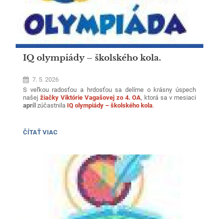
IQ olympiády – školského kola.
7. 5. 2026
S veľkou radosťou a hrdosťou sa delíme o krásny úspech
našej
žiačky Viktórie Vagašovej zo 4. OA
, ktorá sa v mesiaci
apríl
zúčastnila
IQ olympiády – školského kola
.
V silnej celoslovenskej konkurencii dosiahla
mimoriadny
výsledok
–
20. miesto v rámci kraja
a
142. miesto v rámci
IQ
ČÍTAŤ VIAC
Slovenska
, pričom získala
vysoký kvantil 98,28
, čo ju zaradilo
OLYMPIÁDY
medzi najúspešnejších riešiteľov na Slovensku.
–
ŠKOLSKÉHO
KOLA.: