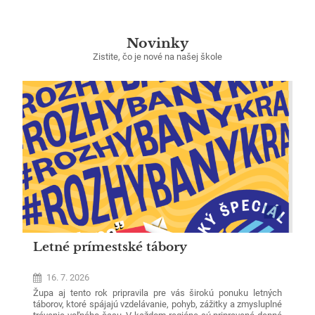
Novinky
Zistite, čo je nové na našej škole
Letné prímestské tábory
16. 7. 2026
Župa aj tento rok pripravila pre vás širokú ponuku letných
táborov, ktoré spájajú vzdelávanie, pohyb, zážitky a zmysluplné