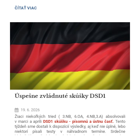
okresných kôl predmetových olympiád a postupových súťaží
za školský rok 2025/2026.
SLÁVNOSTNÉ
ČÍTAŤ VIAC
OCEŇOVANIE
VÍŤAZOV
OKRESNÝCH
KÔL:
Úspešne zvládnuté skúšky DSD1
19. 6. 2026
Žiaci niekoľkých tried ( 3.NB, 6.OA, 4.NB,3.A) absolvovali
v marci a apríli
DSD1 skúšku - písomnú a ústnu časť.
Tento
týždeň sme dostali k dispozícií výsledky, aj keď nie úplné, lebo
niektorí písali testy v náhradnom termíne. Srdečne
blahoželáme všetkým, ktorí získali B1 úroveň ,ale aj ostatným,