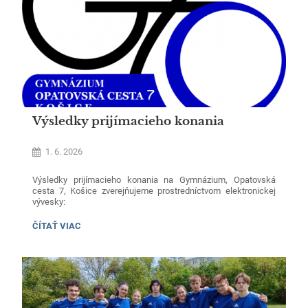
Výsledky prijímacieho konania
1. 6. 2026
Výsledky prijímacieho konania na Gymnázium, Opatovská
cesta 7, Košice zverejňujeme prostredníctvom elektronickej
vývesky:
odbor 7902J00-gymnázium-4ročné:
VÝSLEDKY
ČÍTAŤ VIAC
PRIJÍMACIEHO
KONANIA:
Vyveska_100015071_gymnazium_2026_27_kolo1_4_rocne_bez_mena_(
odbor 7902J00-gymnázium-8ročné:
Vyveska_100015071_gymnazium_2026_27_kolo1_8_rocne_bez_mena.