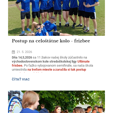
Postup na celoštátne kolo - frizbee
21. 5. 2026
Dňa 14,5,2026
sa 11 žiakov našej školy zúčastnilo na
východoslovenskom kole stredoškolskej ligy
Ultimate
frisbee.
Po ťažko vybojovanom semifinále, sa naša škola
umiestnila
na treťom mieste a zaručila si tak postup
na celoslovenské kolo.
POSTUP
ČÍTAŤ VIAC
NA
CELOŠTÁTNE
KOLO
-
FRIZBEE: