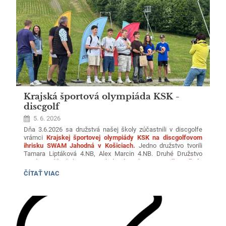
Krajská športová olympiáda KSK -
discgolf
5. 6. 2026
Dňa 3.6.2026 sa družstvá našej školy zúčastnili v discgolfe
vrámci
Krajskej športovej olympiády KSK na discgolfovom
ihrisku SWAM Jahodná v Košiciach.
Jedno družstvo tvorili
Tamara Liptáková 4.NB, Alex Marcin 4.NB. Druhé Družstvo
tvorili Matúš Uljaky 1.NB, Nikola Fligová 4.NB.
Dvojica Nikola
Fligová a Matúš Uljaky obsadilikrásne tretie miesto.
KRAJSKÁ
ČÍTAŤ VIAC
ŠPORTOVÁ
OLYMPIÁDA
KSK
-
DISCGOLF: