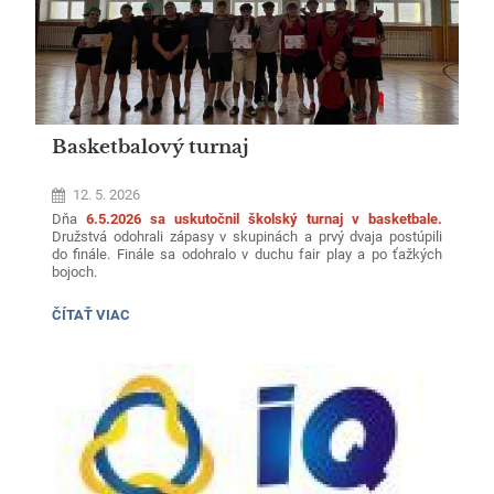
Basketbalový turnaj
12. 5. 2026
Dňa
6.5.2026 sa uskutočnil školský turnaj v basketbale.
Družstvá odohrali zápasy v skupinách a prvý dvaja postúpili
do finále.
Finále sa odohralo v duchu fair play a po ťažkých
bojoch.
1. miesto 3.NB
BASKETBALOVÝ
ČÍTAŤ VIAC
TURNAJ:
2. miesto 2.A
3. miesto 3.A
Družstvám gratulujeme a tešíme sa o rok.