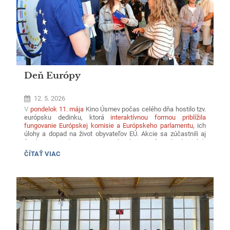
Deň Európy
12. 5. 2026
V
pondelok 11. mája
Kino Úsmev počas celého dňa hostilo tzv.
európsku dedinku, ktorá
interaktívnou formou priblížila
fungovanie Európskej komisie a Európskeho parlamentu,
ich
úlohy a dopad na život obyvateľov EÚ. Akcie sa zúčastnili aj
študenti z tried 2. AB a 2.NB, ktorí si pri rôznych aktivitách
overili svoje vedomosti o EÚ.
DEŇ
ČÍTAŤ VIAC
EURÓPY: