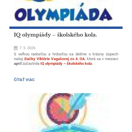
IQ olympiády – školského kola.
7. 5. 2026
S veľkou radosťou a hrdosťou sa delíme o krásny úspech
našej
žiačky Viktórie Vagašovej zo 4. OA
, ktorá sa v mesiaci
apríl
zúčastnila
IQ olympiády – školského kola
.
V silnej celoslovenskej konkurencii dosiahla
mimoriadny
výsledok
–
20. miesto v rámci kraja
a
142. miesto v rámci
IQ
ČÍTAŤ VIAC
Slovenska
, pričom získala
vysoký kvantil 98,28
, čo ju zaradilo
OLYMPIÁDY
medzi najúspešnejších riešiteľov na Slovensku.
–
ŠKOLSKÉHO
KOLA.: