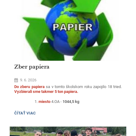
SKÚSENOSTÍ
sme si naplno vychutnali jeho neopakovateľnú atmosféru.
A
NEZABUDNUTEĽNÝCH
SPOMIENOK:
Zber papiera
9. 6. 2026
Do zberu papiera
sa v tomto školskom roku zapojilo 18 tried.
Vyzbierali sme takmer 5 ton papiera.
miesto
4.OA -
1044,5 kg
ZBER
ČÍTAŤ VIAC
miesto
6.OA -
675 kg
PAPIERA:
miesto
1.NB -
435 kg