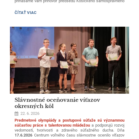
prinášame vám príhovor predsedu Košického samosprávneho
kraja
Rastislava Trnku
k ukončeniu školského roka.
PRÍHOVOR
ČÍTAŤ VIAC
Príhovor si môžete vypočuť v priloženej zvukovej nahrávke.
PREDSEDU
KOŠICKÉHO
Prajeme Vám všetkým úspešný koniec roka a príjemné prežitie
SAMOSPRÁVNEHO
KRAJA:
letných prázdnin.
Slávnostné oceňovanie víťazov
okresných kôl
22. 6. 2026
Predmetové olympiády a postupové súťaže sú významnou
súčasťou práce s talentovanou mládežou
a podporujú rozvoj
vedomostí, tvorivosti a zdravého súťažného ducha. Dňa
17.6.2026
Centrum voľného času slávnostne ocenilo víťazov