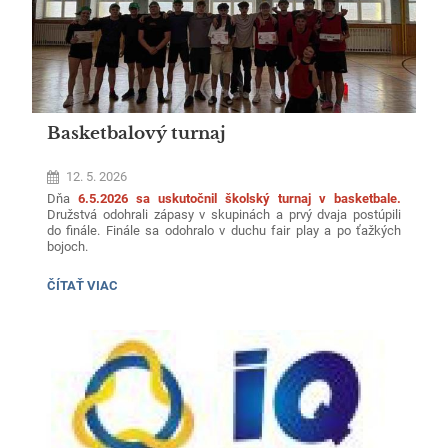
Basketbalový turnaj
12. 5. 2026
Dňa
6.5.2026 sa uskutočnil školský turnaj v basketbale.
Družstvá odohrali zápasy v skupinách a prvý dvaja postúpili
do finále.
Finále sa odohralo v duchu fair play a po ťažkých
bojoch.
1. miesto 3.NB
BASKETBALOVÝ
ČÍTAŤ VIAC
TURNAJ:
2. miesto 2.A
3. miesto 3.A
Družstvám gratulujeme a tešíme sa o rok.