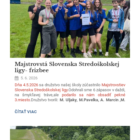
Ďakujeme všetkým, ktorým nie je ľahostajný vzťah k nášmu
životnému prostrediu. Veríme, že aj ďalšie ročníky budú
úspešné.
Majstrovstá Slovenska Stredoškolskej
ligy- frizbee
5. 6. 2026
Dňa 4.5.2026
sa družstvo našej školy zúčastnilo
Majstrovstiev
Slovenska Stredoškolskej ligy.
Odohrali sme 6 zápasov v daždi,
na šmykľavej tráve,ale
podarilo sa nám obsadiť pekné
3.miesto
.
Družstvo tvorili:
M. Uljaky, M.Pavelka, A. Marcin ,M.
Džupinka, M. Zehér, N.Fligová, T. Liptáková, D. Mocková,
D.Káľavský.
Srdečne gratulujeme.
MAJSTROVSTÁ
ČÍTAŤ VIAC
SLOVENSKA
STREDOŠKOLSKEJ
LIGY-
FRIZBEE: