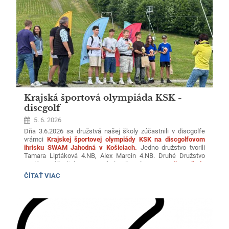
Krajská športová olympiáda KSK -
discgolf
5. 6. 2026
Dňa 3.6.2026 sa družstvá našej školy zúčastnili v discgolfe
vrámci
Krajskej športovej olympiády KSK na discgolfovom
ihrisku SWAM Jahodná v Košiciach.
Jedno družstvo tvorili
Tamara Liptáková 4.NB, Alex Marcin 4.NB. Druhé Družstvo
tvorili Matúš Uljaky 1.NB, Nikola Fligová 4.NB.
Dvojica Nikola
Fligová a Matúš Uljaky obsadilikrásne tretie miesto.
KRAJSKÁ
ČÍTAŤ VIAC
ŠPORTOVÁ
OLYMPIÁDA
KSK
-
DISCGOLF: