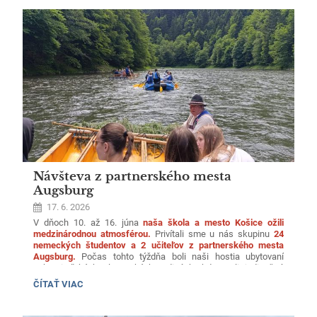
PARLAMENTOV
-
STRIEBORNÝ
STUPEŇ:
Návšteva z partnerského mesta
Augsburg
17. 6. 2026
V dňoch 10. až 16. júna
naša škola a mesto Košice ožili
medzinárodnou atmosférou.
Privítali sme u nás skupinu
24
nemeckých študentov a 2 učiteľov z partnerského mesta
Augsburg.
Počas tohto týždňa boli naši hostia ubytovaní
v hostiteľských slovenských rodinách, kde mali jedinečnú
možnosť zažiť povestnú slovenskú pohostinnosť na vlastnej
NÁVŠTEVA
ČÍTAŤ VIAC
koži a precvičiť si jazykové zručnosti.
Z
PARTNERSKÉHO
MESTA