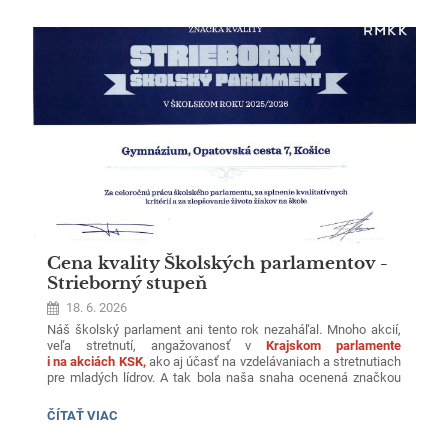
zameraného na udržateľnosť
. Nechýbalo ani zelené
OČARIL:
cestovanie, takže sme mysleli aj na našu planétu.
Sme radi, že
našim študentom môžeme ponúknuť takúto príležitosť –
získavať skúsenosti, budovať si sebavedomie a zlepšovať si
jazykové znalosti priamo v zahraničí.
👉 A dobrá správa
na záver: už teraz makáme na ďalšom ročníku
Cena kvality Školských parlamentov -
Strieborný stupeň
18. 6. 2026
Náš školský parlament ani tento rok nezaháľal. Mnoho akcií,
veľa stretnutí, angažovanosť v
Krajskom parlamente
i na akciách KSK,
ako aj účasť na vzdelávaniach a stretnutiach
pre mladých lídrov. A tak bola naša snaha ocenená značkou
kvality.
Dosiahli sme Strieborný stupeň.
Sme na seba hrdí.
Veríme, že spolu s nami aj vy ostatní. Už teraz sa tešíme
CENA
ČÍTAŤ VIAC
na ďalšie výzvy.
KVALITY
ŠKOLSKÝCH