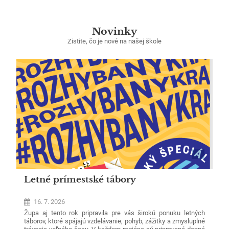
Novinky
Zistite, čo je nové na našej škole
Letné prímestské tábory
16. 7. 2026
Župa aj tento rok pripravila pre vás širokú ponuku letných
táborov, ktoré spájajú vzdelávanie, pohyb, zážitky a zmysluplné