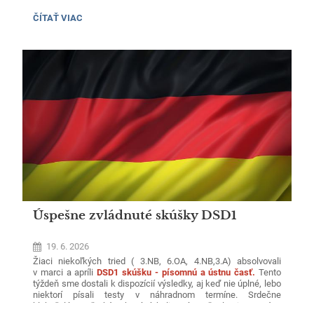
okresných kôl predmetových olympiád a postupových súťaží
za školský rok 2025/2026.
SLÁVNOSTNÉ
ČÍTAŤ VIAC
OCEŇOVANIE
VÍŤAZOV
OKRESNÝCH
KÔL:
Úspešne zvládnuté skúšky DSD1
19. 6. 2026
Žiaci niekoľkých tried ( 3.NB, 6.OA, 4.NB,3.A) absolvovali
v marci a apríli
DSD1 skúšku - písomnú a ústnu časť.
Tento
týždeň sme dostali k dispozícií výsledky, aj keď nie úplné, lebo
niektorí písali testy v náhradnom termíne. Srdečne
blahoželáme všetkým, ktorí získali B1 úroveň ,ale aj ostatným,