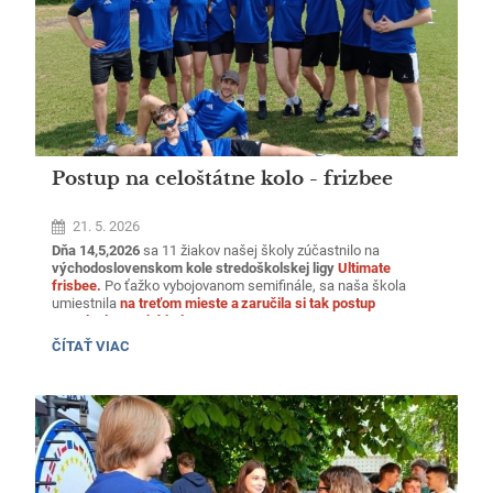
Postup na celoštátne kolo - frizbee
21. 5. 2026
Dňa 14,5,2026
sa 11 žiakov našej školy zúčastnilo na
východoslovenskom kole stredoškolskej ligy
Ultimate
frisbee.
Po ťažko vybojovanom semifinále, sa naša škola
umiestnila
na treťom mieste a zaručila si tak postup
na celoslovenské kolo.
POSTUP
ČÍTAŤ VIAC
NA
CELOŠTÁTNE
KOLO
-
FRIZBEE: