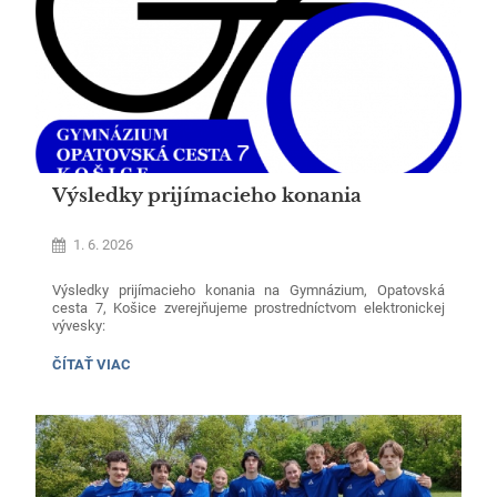
Výsledky prijímacieho konania
1. 6. 2026
Výsledky prijímacieho konania na Gymnázium, Opatovská
cesta 7, Košice zverejňujeme prostredníctvom elektronickej
vývesky:
odbor 7902J00-gymnázium-4ročné:
VÝSLEDKY
ČÍTAŤ VIAC
PRIJÍMACIEHO
KONANIA:
Vyveska_100015071_gymnazium_2026_27_kolo1_4_rocne_bez_mena_(
odbor 7902J00-gymnázium-8ročné:
Vyveska_100015071_gymnazium_2026_27_kolo1_8_rocne_bez_mena.