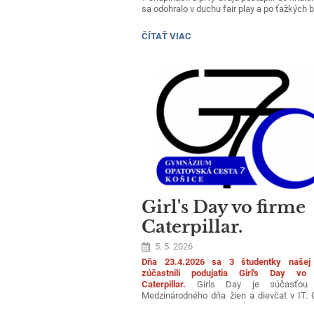
sa odohralo v duchu fair play a po ťažkých 
1. miesto 3.NB
BASKETBALOVÝ
ČÍTAŤ VIAC
TURNAJ:
2. miesto 2.A
3. miesto 3.A
Družstvám gratulujeme a tešíme sa o rok.
Girl's Day vo firme
Caterpillar.
5. 5. 2026
Dňa 23.4.2026 sa 3 študentky našej
zúčastnili podujatia Girl's Day vo
Caterpillar.
Girls Day je súčasťou 
Medzinárodného dňa žien a dievčat v IT. 
podujatia bolo predstaviť svet IT a mod