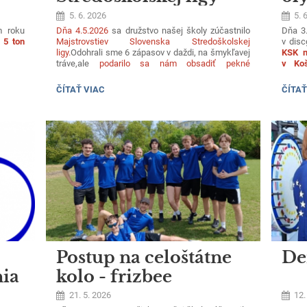
frizbee
di
5. 6. 2026
5. 
m roku
Dňa 4.5.2026
sa družstvo našej školy zúčastnilo
Dňa 3.
 5 ton
Majstrovstiev Slovenska Stredoškolskej
v disc
ligy.
Odohrali sme 6 zápasov v daždi, na šmykľavej
KSK n
tráve,ale
podarilo sa nám obsadiť pekné
v Koš
3.miesto
.
Družstvo tvorili:
M. Uljaky, M.Pavelka, A.
Lipták
Marcin ,M. Džupinka, M. Zehér, N.Fligová, T.
tvoril
MAJSTROVSTÁ
KRAJ
ČÍTAŤ VIAC
ČÍTAŤ
Liptáková, D. Mocková, D.Káľavský.
Srdečne
Dvoj
SLOVENSKA
ŠPOR
gratulujeme.
obsadi
STREDOŠKOLSKEJ
OLYM
LIGY-
KSK
FRIZBEE:
-
DISCG
stajný
, že aj
Postup na celoštátne
De
nia
kolo - frizbee
21. 5. 2026
12.