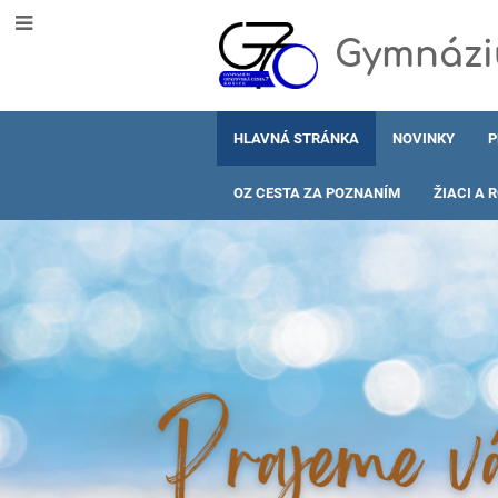
Gymnáziu
HLAVNÁ STRÁNKA
NOVINKY
P
OZ CESTA ZA POZNANÍM
ŽIACI A 
Hlavná
stránka