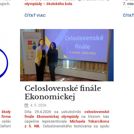
bojoch.
olympiády – školského kola
.
7. mie
riešit
z mon
V silnej celoslovenskej konkurencii dosiahla
IQ
DEJEP
ČÍTAŤ VIAC
ČÍTAŤ
tureck
mimoriadny výsledok
–
20. miesto v rámci kraja
OLYMPIÁDY
OLYMP
bitky 
a
142. miesto v rámci Slovenska
, pričom získala
–
a z ot
vysoký kvantil 98,28
, čo ju zaradilo
ŠKOLSKÉHO
medzi najúspešnejších riešiteľov na Slovensku.
KOLA.:
Celoslovenské finále
Ekonomickej
olympiády
4. 5. 2026
 školy
Dňa 29.4.2026 sa uskutočnilo
celoslovenské
 firme
finále Ekonomickej olympiády
na ktorom nás
osláv
úspešne reprezentovala
Michaela Tokarcikova
Cieľom
z 5. NB.
Celoslovenského testovania sa spolu
erných
s ňou zúčastnilo 50 najúspešnejších