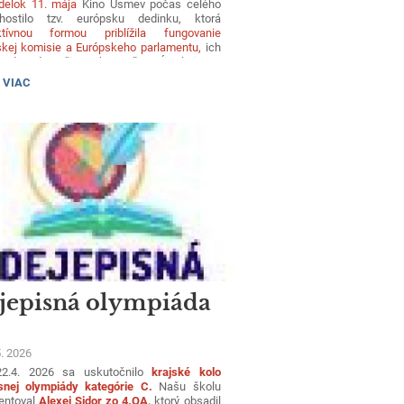
delok 11. mája
Kino Úsmev počas celého
ostilo tzv. európsku dedinku, ktorá
aktívnou formou priblížila fungovanie
kej komisie a Európskeho parlamentu,
ich
a dopad na život obyvateľov EÚ. Akcie sa
ili aj študenti z tried 2. AB a 2.NB, ktorí si
 VIAC
znych aktivitách overili svoje vedomosti o EÚ.
Y:
jepisná olympiáda
5. 2026
2.4. 2026 sa uskutočnilo
krajské kolo
isnej olympiády kategórie C.
Našu školu
entoval
Alexei Sidor zo 4.OA,
ktorý obsadil