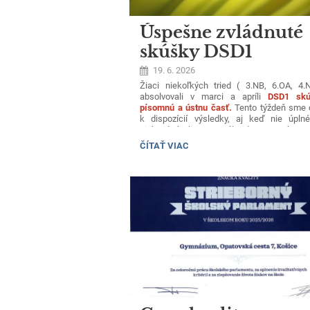
Úspešne zvládnuté
skúšky DSD1
19. 6. 2026
Žiaci niekoľkých tried ( 3.NB, 6.OA, 4.N
absolvovali v marci a apríli
DSD1 skú
písomnú a ústnu časť.
Tento týždeň sme d
k dispozícií výsledky, aj keď nie úplné
niektorí písali testy v náhradnom termíne. 
blahoželáme všetkým, ktorí získali B1 úrov
ÚSPEŠNE
ČÍTAŤ VIAC
aj ostatným, ktorí dosiahli A2 úroveň.
ZVLÁDNUTÉ
SKÚŠKY
DSD1: