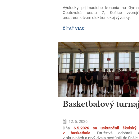
Výsledky prijímacieho konania na Gymn
Opatovská cesta 7, Košice zverejň
prostredníctvom elektronickej vývesky:
odbor 7902J00-gymnázium-4ročné:
VÝSLEDKY
ČÍTAŤ VIAC
PRIJÍMACIEHO
KONANIA:
Vyveska_100015071_gymnazium_2026_27_k
odbor 7902J00-gymnázium-8ročné:
Vyveska_100015071_gymnazium_2026_27_
Basketbalový turna
12. 5. 2026
Dňa
6.5.2026 sa uskutočnil školský 
v basketbale.
Družstvá odohrali z
v skupinách a prvý dvaja postúpili do finále