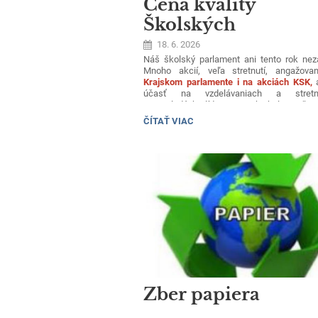
Cena kvality
Školských
parlamentov -
18. 6. 2026
Strieborný stupeň
Náš školský parlament ani tento rok neza
Mnoho akcií, veľa stretnutí, angažova
Krajskom parlamente i na akciách KSK,
účasť na vzdelávaniach a stretnu
pre mladých lídrov. A tak bola naša
ocenená značkou kvality.
Dosiahli sme Str
CENA
ČÍTAŤ VIAC
stupeň.
Sme na seba hrdí. Veríme, že
KVALITY
s nami aj vy ostatní. Už teraz sa tešíme na
ŠKOLSKÝCH
výzvy.
PARLAMENTOV
-
STRIEBORNÝ
STUPEŇ:
Zber papiera