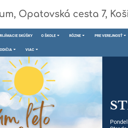
m, Opatovská cesta 7, Koš
RIJÍMACIE SKÚŠKY
O ŠKOLE
RÔZNE
PRE VEREJNOSŤ
RODIČIA
VIAC
ST
Pondel