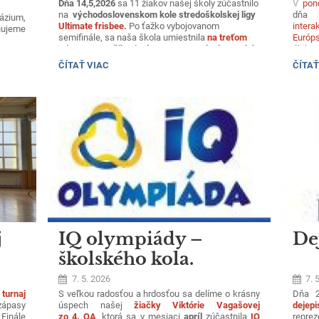
Dňa 14,5,2026
sa 11 žiakov našej školy zúčastnilo
V
pon
na
východoslovenskom kole stredoškolskej ligy
dňa h
ázium,
Ultimate frisbee.
Po ťažko vybojovanom
inter
ujeme
semifinále, sa naša škola umiestnila
na treťom
Európs
mieste a zaručila si tak postup na celoslovenské
úlohy 
kolo.
zúčastn
POSTUP
DEŇ
ČÍTAŤ VIAC
ČÍTAŤ
pri rô
NA
EURÓP
CELOŠTÁTNE
olo1_4_rocne_bez_mena_(1).pdf
KOLO
-
FRIZBEE:
kolo1_8_rocne_bez_mena.pdf
j
IQ olympiády –
De
školského kola.
7. 5. 2026
7. 
turnaj
S veľkou radosťou a hrdosťou sa delíme o krásny
Dňa 2
ápasy
úspech našej
žiačky Viktórie Vagašovej
dejep
.
Finále
zo 4. OA
, ktorá sa v mesiaci
apríl
zúčastnila
IQ
reprez