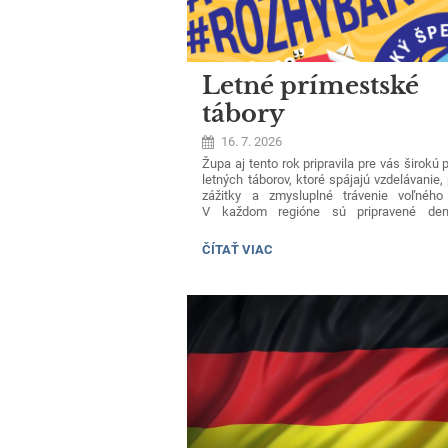
Letné prímestské
tábory
16. 7. 2026
Župa aj tento rok pripravila pre vás širokú
letných táborov, ktoré spájajú vzdelávanie,
zážitky a zmysluplné trávenie voľného
V každom regióne sú pripravené de
pobytové tábory s rôznym tematickým zame
pričom kapacity dosahujú spolu stovky 
LETNÉ
ČÍTAŤ VIAC
Na výber je takmer 50 rôznorodých temat
PRÍMESTSKÉ
táborov, čo predstavuje 120 turnusov, 
TÁBORY:
za väčšinu z nich vďačíme župným m
galériám, divadlám, knižniciam či osv
strediskám. Ponuku nájdete
tu
.