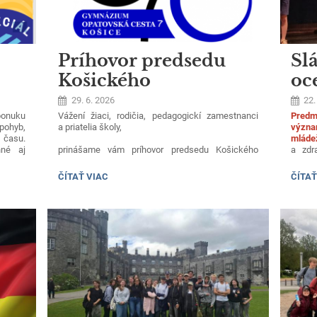
Príhovor predsedu
Sl
Košického
oc
samosprávneho kraja
ok
29. 6. 2026
22.
 ponuku
Vážení žiaci, rodičia, pedagogickí zamestnanci
Predm
 pohyb,
a priatelia školy,
význa
 času.
mláde
nné aj
a zdr
prinášame vám príhovor predsedu Košického
raním,
Centru
samosprávneho kraja
Rastislava Trnku
miest.
okre
k ukončeniu školského roka.
PRÍHOVOR
SLÁV
ČÍTAŤ VIAC
ČÍTAŤ
ických
a post
PREDSEDU
OCEŇ
pričom
Príhovor si môžete vypočuť v priloženej zvukovej
KOŠICKÉHO
VÍŤA
úzeám,
nahrávke.
SAMOSPRÁVNEHO
OKRE
etovým
KRAJA:
KÔL:
Prajeme Vám všetkým úspešný koniec roka
a príjemné prežitie letných prázdnin.