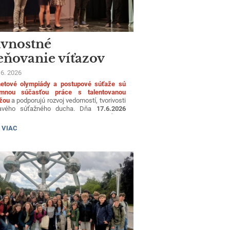
ávnostné
eňovanie víťazov
resných kôl
 6. 2026
etové olympiády a postupové súťaže sú
mnou súčasťou práce s talentovanou
žou
a podporujú rozvoj vedomostí, tvorivosti
avého súťažného ducha. Dňa
17.6.2026
m voľného času slávnostne ocenilo víťazov
sných kôl predmetových olympiád
NOSTNÉ
 VIAC
upových súťaží za školský rok 2025/2026.
OVANIE
ZOV
SNÝCH