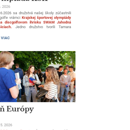
scgolf
6. 2026
6.2026 sa družstvá našej školy zúčastnili
golfe vrámci
Krajskej športovej olympiády
a discgolfovom ihrisku SWAM Jahodná
iciach.
Jedno družstvo tvorili Tamara
ová 4.NB, Alex Marcin 4.NB. Druhé Družstvo
i Matúš Uljaky 1.NB, Nikola Fligová 4.NB.
SKÁ
 VIAC
ica Nikola Fligová a Matúš Uljaky
TOVÁ
likrásne tretie miesto.
PIÁDA
OLF:
ň Európy
 5. 2026